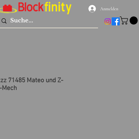
Anmelden
z 71485 Mateo und Z-
r-Mech
preis
ale-
reis