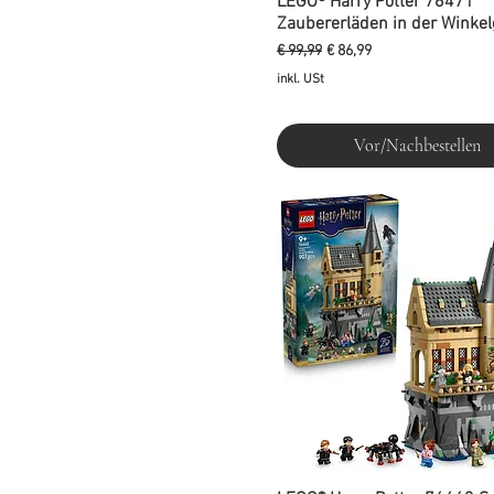
LEGO® Harry Potter 76471
Zaubererläden in der Winke
Standardpreis
Sale-Preis
€ 99,99
€ 86,99
inkl. USt
Vor/Nachbestellen