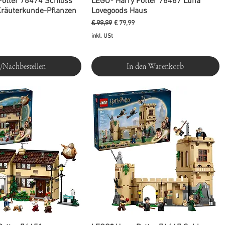
Potter 76474 Schloss
LEGO® Harry Potter 76467 Luna
räuterkunde-Pflanzen
Lovegoods Haus
is
Standardpreis
Sale-Preis
€ 99,99
€ 79,99
inkl. USt
/Nachbestellen
In den Warenkorb