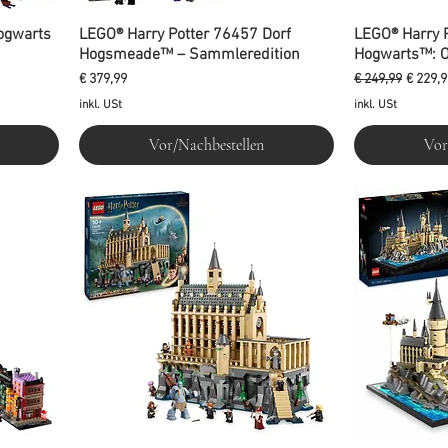
ogwarts
LEGO® Harry Potter 76457 Dorf
LEGO® Harry 
Hogsmeade™ – Sammleredition
Hogwarts™: O
Preis
Standardpreis
Sale-P
€ 379,99
€ 249,99
€ 229,9
inkl. USt
inkl. USt
Vor/Nachbestellen
Vor