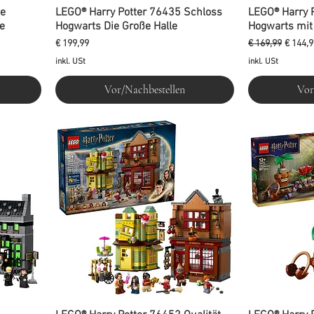
ie
LEGO® Harry Potter 76435 Schloss
LEGO® Harry 
e
Hogwarts Die Große Halle
Hogwarts mit
Preis
Standardpreis
Sale-P
€ 199,99
€ 169,99
€ 144,9
inkl. USt
inkl. USt
Vor/Nachbestellen
Vor