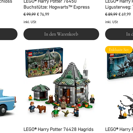
chloss
LEGO® Harry Potter 76450
LEGO® Harry 
Buchstütze: Hogwarts™ Express
Ligusterweg:
Standardpreis
Sale-Preis
Standardpreis
Sale-Pre
€ 99,99
€ 76,99
€ 89,99
€ 69,99
inkl. USt
inkl. USt
In den Warenkorb
In 
Exklusiv Set
LEGO® Harry Potter 76428 Hagrids
LEGO® Harry 