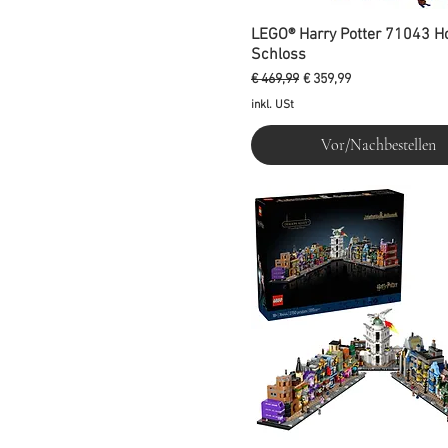
LEGO® Harry Potter 71043 H
Schloss
Standardpreis
Sale-Preis
€ 469,99
€ 359,99
inkl. USt
Vor/Nachbestellen