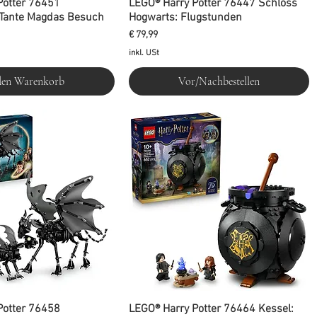
Potter 76451
LEGO® Harry Potter 76447 Schloss
 Tante Magdas Besuch
Hogwarts: Flugstunden
is
Preis
€ 79,99
inkl. USt
den Warenkorb
Vor/Nachbestellen
Potter 76458
LEGO® Harry Potter 76464 Kessel: