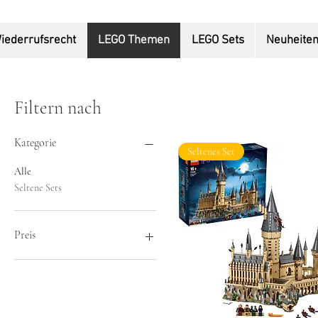
iederrufsrecht
LEGO Themen
LEGO Sets
Neuheite
Filtern nach
Kategorie
Seltenes Set
Alle
Seltene Sets
Preis
14 €
380 €