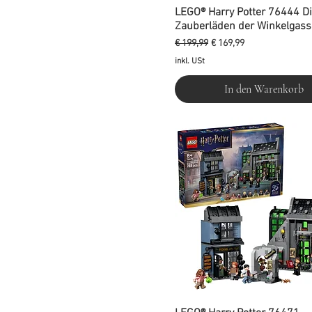
LEGO® Harry Potter 76444 D
Zauberläden der Winkelgass
Standardpreis
Sale-Preis
€ 199,99
€ 169,99
inkl. USt
In den Warenkorb