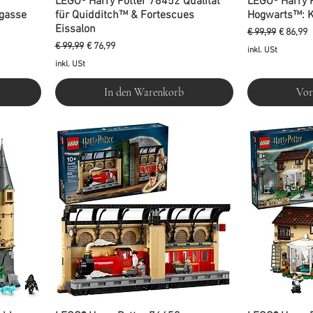
LEGO® Harry Potter 76452 Qualität
LEGO® Harry 
lgasse
für Quidditch™ & Fortescues
Hogwarts™: K
Eissalon
Standardpreis
Sale-Pre
€ 99,99
€ 86,99
Standardpreis
Sale-Preis
€ 99,99
€ 76,99
inkl. USt
inkl. USt
In den Warenkorb
Vor