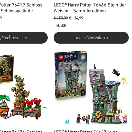
Potter 76419 Schloss
LEGO® Harry Potter 76466 Stein der
 Schlossgelände
Weisen – Sammleredition
reis
Standardpreis
Sale-Preis
9
€ 159,99
€ 134,99
inkl. USt
/Nachbestellen
In den Warenkorb