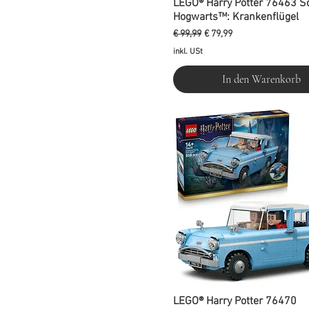
LEGO® Harry Potter 76463 S
Hogwarts™: Krankenflügel
Standardpreis
Sale-Preis
€ 99,99
€ 79,99
inkl. USt
In den Warenkorb
LEGO® Harry Potter 76470