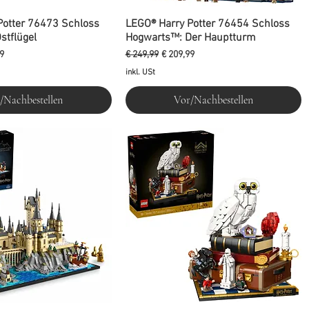
Potter 76473 Schloss
LEGO® Harry Potter 76454 Schloss
stflügel
Hogwarts™: Der Hauptturm
reis
Standardpreis
Sale-Preis
9
€ 249,99
€ 209,99
inkl. USt
/Nachbestellen
Vor/Nachbestellen