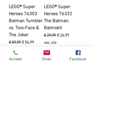
LEGO® Super
LEGO® Super
Heroes 76303
Heroes 76332
Batman Tumbler
The Batman:
vs. Two-Face &
Batmobil
The Joker
Standardpreis
Sale-Preis
€ 29,99
€ 26,99
Standardpreis
Sale-Preis
€ 59,99
€ 54,99
inkl. USt
inkl. USt
In den
Kontakt
Email
Facebook
Vor/Nachbestellen
Warenkorb
LEGO® Super
LEGO® Super
Heroes 76331
Heroes 76302
Batman vs.
Superman Mech