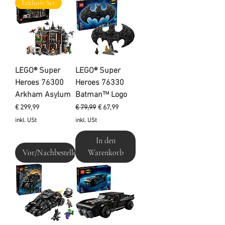
Exklusiv Set
LEGO® Super
LEGO® Super
Heroes 76300
Heroes 76330
Arkham Asylum
Batman™ Logo
Preis
Standardpreis
Sale-Preis
€ 299,99
€ 79,99
€ 67,99
inkl. USt
inkl. USt
In den
Vor/Nachbestellen
Warenkorb