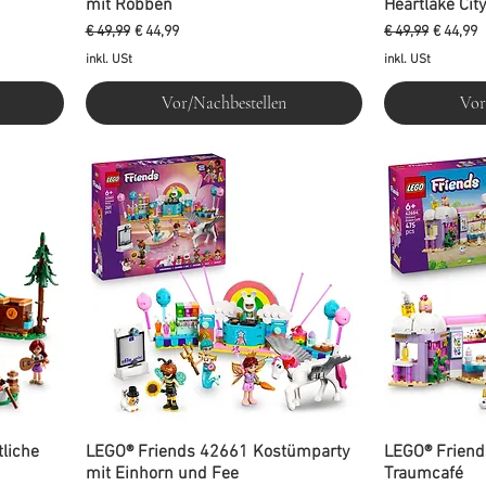
mit Robben
Heartlake City
Standardpreis
Sale-Preis
Standardpreis
Sale-Pre
€ 49,99
€ 44,99
€ 49,99
€ 44,99
inkl. USt
inkl. USt
Vor/Nachbestellen
Vor
liche
LEGO® Friends 42661 Kostümparty
LEGO® Friend
mit Einhorn und Fee
Traumcafé