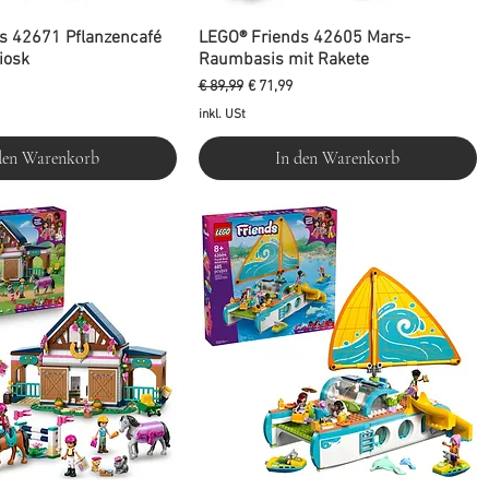
s 42671 Pflanzencafé
LEGO® Friends 42605 Mars-
iosk
Raumbasis mit Rakete
is
Standardpreis
Sale-Preis
€ 89,99
€ 71,99
inkl. USt
den Warenkorb
In den Warenkorb