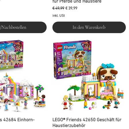
für Pferde und Haustiere
is
Standardpreis
Sale-Preis
€ 49,99
€ 39,99
inkl. USt
/Nachbestellen
In den Warenkorb
s 42684 Einhorn-
LEGO® Friends 42650 Geschäft für
Haustierzubehör