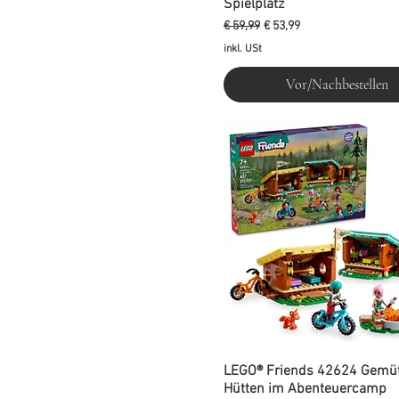
Spielplatz
Standardpreis
Sale-Preis
€ 59,99
€ 53,99
inkl. USt
Vor/Nachbestellen
LEGO® Friends 42624 Gemüt
Hütten im Abenteuercamp