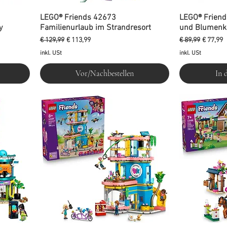
LEGO® Friends 42673
LEGO® Friend
y
Familienurlaub im Strandresort
und Blumenk
Standardpreis
Sale-Preis
Standardpreis
Sale-Pre
€ 129,99
€ 113,99
€ 89,99
€ 77,99
inkl. USt
inkl. USt
Vor/Nachbestellen
In 