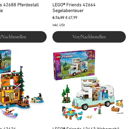
s 42688 Pferdestall
LEGO® Friends 42664
le
Segelabenteuer
is
Standardpreis
Sale-Preis
€ 74,99
€ 67,99
inkl. USt
/Nachbestellen
Vor/Nachbestellen