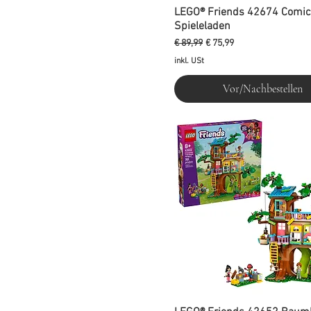
LEGO® Friends 42674 Comic
Spieleladen
Standardpreis
Sale-Preis
€ 89,99
€ 75,99
inkl. USt
Vor/Nachbestellen