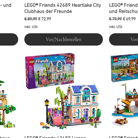
- und
LEGO® Friends 42689 Heartlake City
LEGO® Friend
Clubhaus der Freunde
und Reitschu
Standardpreis
Sale-Preis
Standardpreis
Sale-Pre
€ 89,99
€ 72,99
€ 79,99
€ 69,99
inkl. USt
inkl. USt
Vor/Nachbestellen
Vor