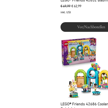
LEGO® Friends 42652 Baum
Standardpreis
Sale-Preis
€ 69,99
€ 62,99
inkl. USt
Vor/Nachbestellen
LEGO® Friends 42686 Cooler