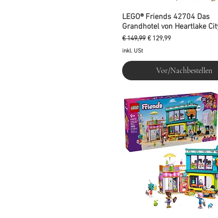
LEGO® Friends 42704 Das
Grandhotel von Heartlake Cit
Standardpreis
Sale-Preis
€ 149,99
€ 129,99
inkl. USt
Vor/Nachbestellen