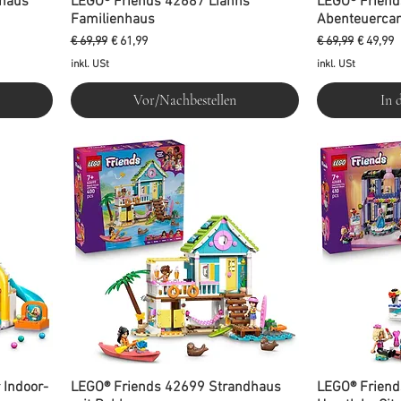
haus
LEGO® Friends 42687 Lianns
LEGO® Frien
Familienhaus
Abenteuerca
Standardpreis
Sale-Preis
Standardpreis
Sale-Pre
€ 69,99
€ 61,99
€ 69,99
€ 49,99
inkl. USt
inkl. USt
Vor/Nachbestellen
In 
 Indoor-
LEGO® Friends 42699 Strandhaus
LEGO® Friend