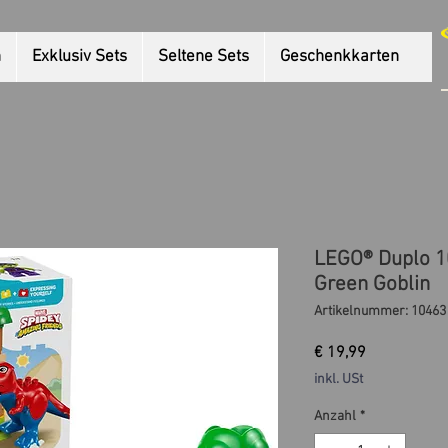
n
Exklusiv Sets
Seltene Sets
Geschenkkarten
LEGO® Duplo 1
Green Goblin
Artikelnummer: 10463
Preis
€ 19,99
inkl. USt
Anzahl
*