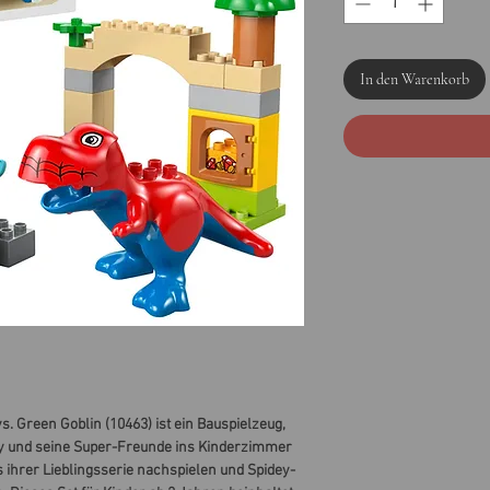
In den Warenkorb
 Green Goblin (10463) ist ein Bauspielzeug,
ey und seine Super-Freunde ins Kinderzimmer
 ihrer Lieblingsserie nachspielen und Spidey-