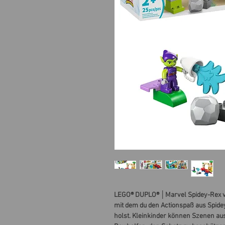
LEGO® DUPLO® │Marvel Spidey-Rex vs.
mit dem du den Actionspaß aus Spid
holst. Kleinkinder können Szenen aus