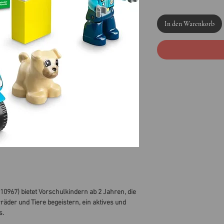
In den Warenkorb
0967) bietet Vorschulkindern ab 2 Jahren, die
rräder und Tiere begeistern, ein aktives und
s.