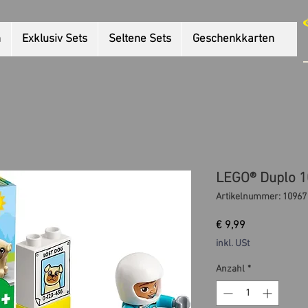
n
Exklusiv Sets
Seltene Sets
Geschenkkarten
LEGO® Duplo 1
Artikelnummer: 10967
Preis
€ 9,99
inkl. USt
Anzahl
*