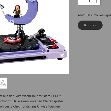
Ab 01.08.2026 Verfügb
Bestellen
t aus der Guts World Tour mit dem LEGO®
rtmond. Baue einen violetten Plattenspieler,
ion des Sichelmonds, aus Olivias Tournee.