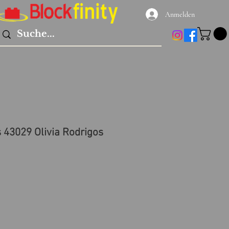
Anmelden
 43029 Olivia Rodrigos
reis
le-
eis