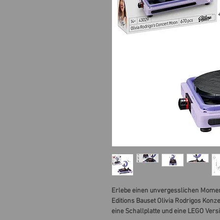
Erlebe einen unvergesslichen Momen
Editions Bauset Olivia Rodrigos Konze
eine Schallplatte und eine LEGO Vers