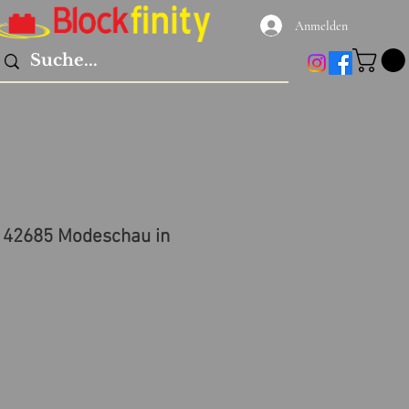
Anmelden
 42685 Modeschau in
reis
le-
eis