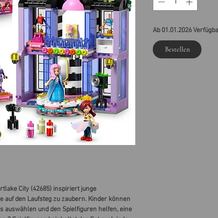
Ab 01.01.2026 Verfügb
Bestellen
lake City (42685) inspiriert junge
e auf den Laufsteg zu zaubern. Kinder können
s auswählen und den Spielfiguren helfen, eine