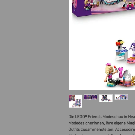
Die LEGO® Friends Modeschau in Heart
Modedesignerinnen, ihre eigene Magi
Outfits zusammenstellen, Accessoire