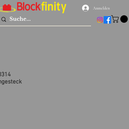
Anmelden
0314
ngesteck