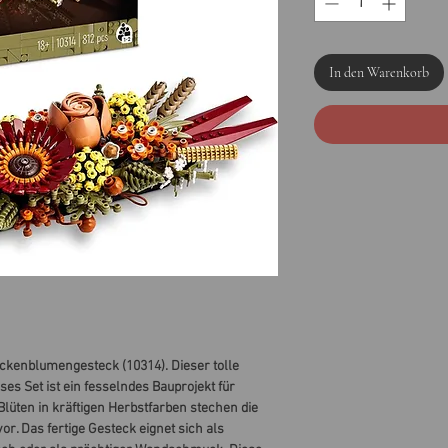
In den Warenkorb
ckenblumengesteck (10314). Dieser tolle
eses Set ist ein fesselndes Bauprojekt für
lüten in kräftigen Herbstfarben stechen die
r. Das fertige Gesteck eignet sich als