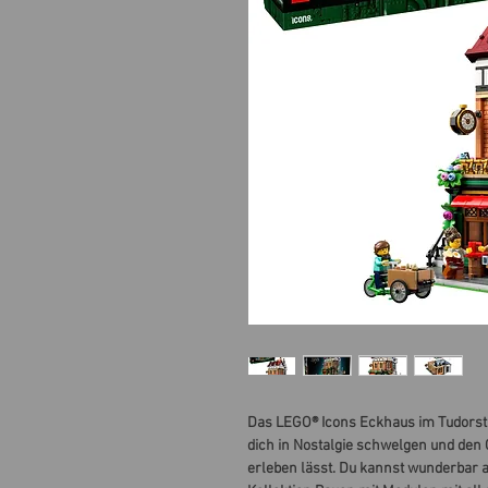
Das LEGO® Icons Eckhaus im Tudorstil
dich in Nostalgie schwelgen und de
erleben lässt. Du kannst wunderbar 