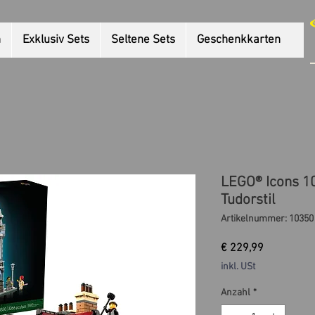
n
Exklusiv Sets
Seltene Sets
Geschenkkarten
LEGO® Icons 1
Tudorstil
Artikelnummer: 10350
Preis
€ 229,99
inkl. USt
Anzahl
*