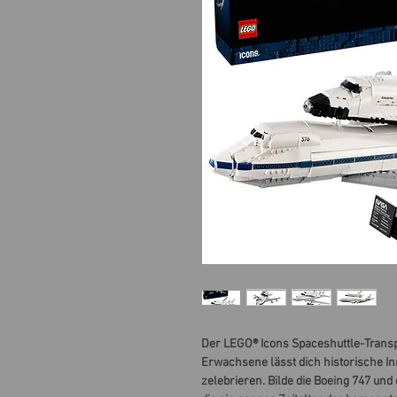
Der LEGO® Icons Spaceshuttle-Transp
Erwachsene lässt dich historische In
zelebrieren. Bilde die Boeing 747 un