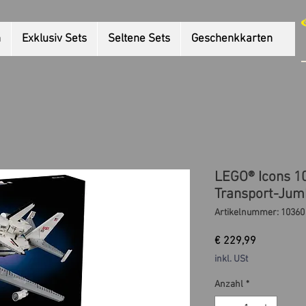
n
Exklusiv Sets
Seltene Sets
Geschenkkarten
LEGO® Icons 1
Transport-Jum
Artikelnummer: 10360
Preis
€ 229,99
inkl. USt
Anzahl
*