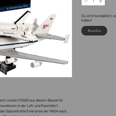
Du wirst kontaktiert, s
haben!
Bestellen
ort-Jumbo (10360) aus diesem Bauset für
novationen in der Luft- und Raumfahrt
d das Spaceshuttle Enterprise der NASA nach,