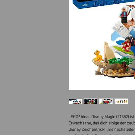
LEGO® Ideas Disney Magie (21352) ist
Erwachsene, das dich einige der zau
Disney Zeichentrickfilme nachstellen 