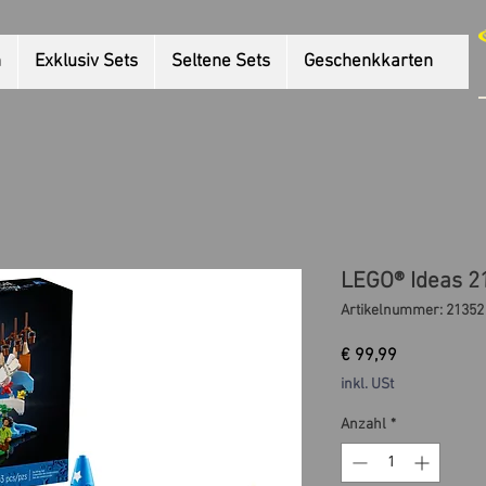
n
Exklusiv Sets
Seltene Sets
Geschenkkarten
LEGO® Ideas 2
Artikelnummer: 21352
Preis
€ 99,99
inkl. USt
Anzahl
*