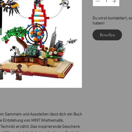
Du wirst kontaktiert, s
haben!
Bestellen
um Sammeln und Ausstellen lässt dich ein Buch
ie Entstehung von MINT (Mathematik,
 Technik) erzählt. Das inspirierende Geschenk