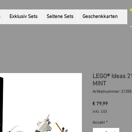
n
Exklusiv Sets
Seltene Sets
Geschenkkarten
LEGO® Ideas 2
MINT
Artikelnummer: 21355
Preis
€ 79,99
inkl. USt
Anzahl
*