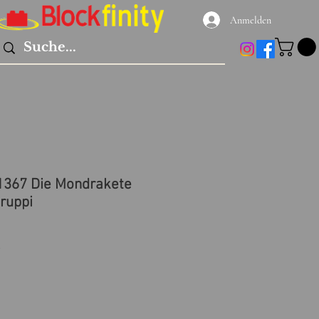
Anmelden
1367 Die Mondrakete
ruppi
preis
Sale-
9
Preis