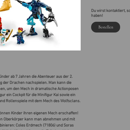
Du wirst kontaktiert, s
haben!
Bestellen
nder ab 7 Jahren die Abenteuer aus der 2.
ieg der Drachen nachspielen. Man kann die
en, um den Mech in dramatische Actionposen
ur ein Cockpit für die Minifigur Kai sowie ein
und Rollenspiele mit dem Mech des Wolfsclans.
nnen Kinder ihren eigenen Mech erschaffen!
nen Oberkörper kann man abnehmen und mit
binieren: Coles Erdmech (71806) und Soras