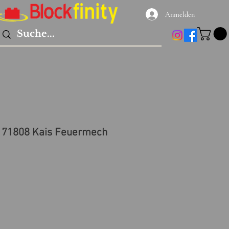
Anmelden
 71808 Kais Feuermech
reis
le-
eis