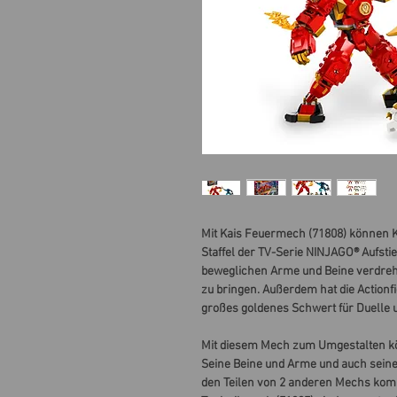
Mit Kais Feuermech (71808) können Ki
Staffel der TV-Serie NINJAGO® Aufst
beweglichen Arme und Beine verdreh
zu bringen. Außerdem hat die Actionfig
großes goldenes Schwert für Duelle 
Mit diesem Mech zum Umgestalten kö
Seine Beine und Arme und auch sei
den Teilen von 2 anderen Mechs kom