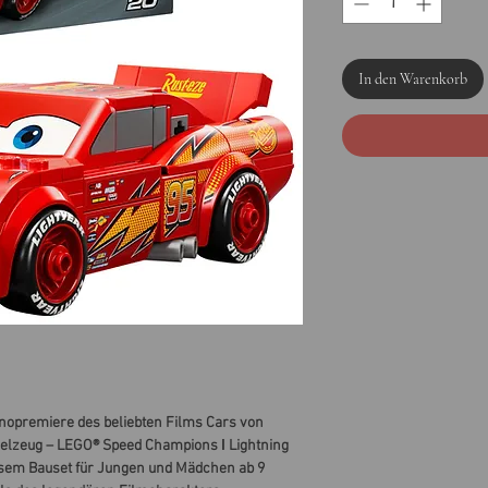
In den Warenkorb
inopremiere des beliebten Films Cars von
pielzeug – LEGO® Speed Champions ǀ Lightning
esem Bauset für Jungen und Mädchen ab 9