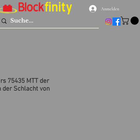
Anmelden
rs 75435 MTT der
n der Schlacht von
preis
Sale-
9
Preis