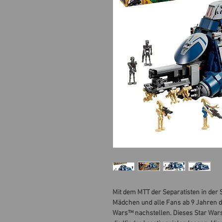
Mit dem MTT der Separatisten in der 
Mädchen und alle Fans ab 9 Jahren d
Wars™ nachstellen. Dieses Star Wars™