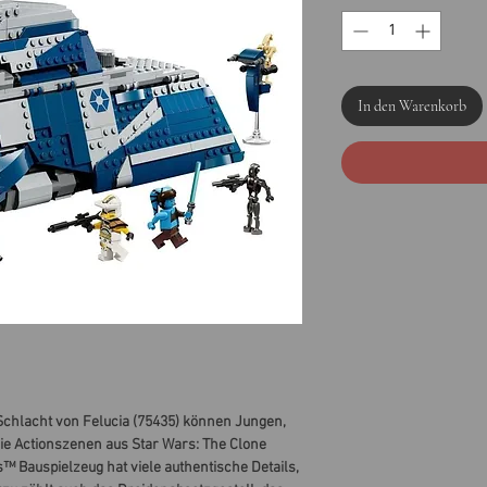
In den Warenkorb
Schlacht von Felucia (75435) können Jungen,
ie Actionszenen aus Star Wars: The Clone
 Bauspielzeug hat viele authentische Details,