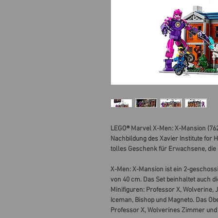
LEGO® Marvel X-Men: X-Mansion (7629
Nachbildung des Xavier Institute for 
tolles Geschenk für Erwachsene, die 
X-Men: X-Mansion ist ein 2-geschossi
von 40 cm. Das Set beinhaltet auch d
Minifiguren: Professor X, Wolverine, 
Iceman, Bishop und Magneto. Das Ob
Professor X, Wolverines Zimmer und 