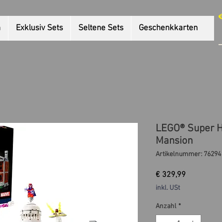
n
Exklusiv Sets
Seltene Sets
Geschenkkarten
LEGO® Super H
Mansion
Artikelnummer: 76294
Preis
€ 329,99
inkl. USt
Anzahl
*