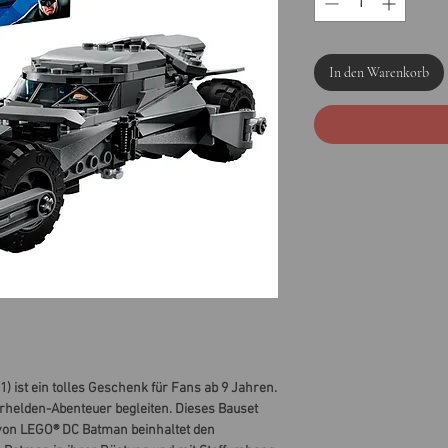
In den Warenkorb
 ist ein tolles Geschenk für Fans ab 9 Jahren.
rhelden-Abenteuer begleiten. Dieses Bauset
 von LEGO® DC Batman beinhaltet den