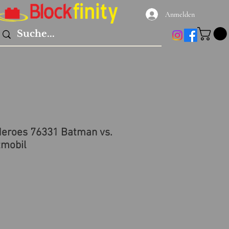
Anmelden
eroes 76331 Batman vs.
tmobil
reis
le-
eis