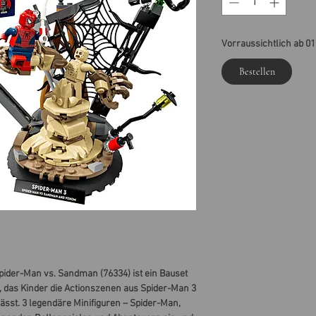
Vorraussichtlich ab 01
Bestellen
ider-Man vs. Sandman (76334) ist ein Bauset
 das Kinder die Actionszenen aus Spider-Man 3
ässt. 3 legendäre Minifiguren – Spider-Man,