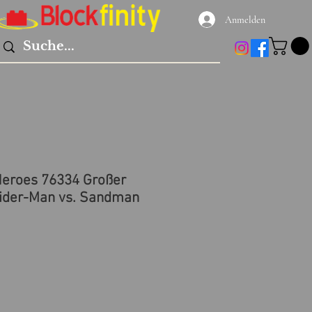
Anmelden
eroes 76334 Großer
ider-Man vs. Sandman
reis
le-
eis