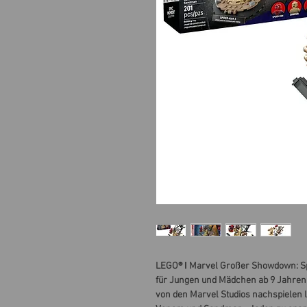
LEGO® ǀ Marvel Großer Showdown: Sp
für Jungen und Mädchen ab 9 Jahren,
von den Marvel Studios nachspielen l