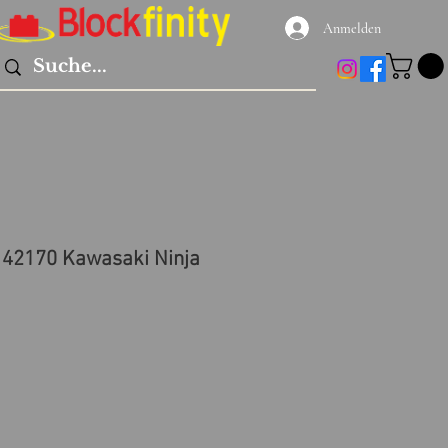
Anmelden
 42170 Kawasaki Ninja
reis
le-
eis