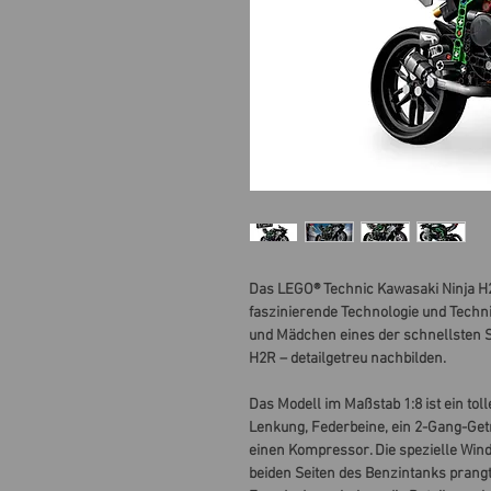
Das LEGO® Technic Kawasaki Ninja H2
faszinierende Technologie und Techn
und Mädchen eines der schnellsten S
H2R – detailgetreu nachbilden.
Das Modell im Maßstab 1:8 ist ein tol
Lenkung, Federbeine, ein 2-Gang-Getr
einen Kompressor. Die spezielle Wind
beiden Seiten des Benzintanks prang