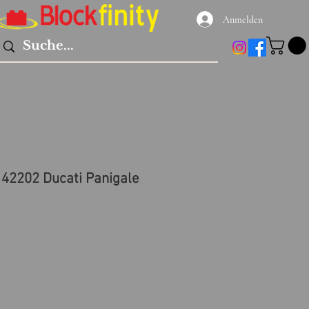
Anmelden
 42202 Ducati Panigale
preis
Sale-
9
Preis