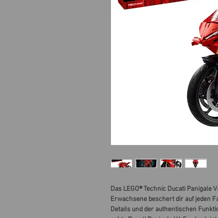
Das LEGO® Technic Ducati Panigale V
Erwachsene beschert dir auf jeden F
Details und der authentischen Funkti